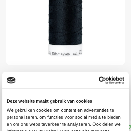
€4,10
DIRECT LEVERBAAR
Het perfecte naaigaren voor alle rekbare jersey en tricot
Deze website maakt gebruik van cookies
stoffen
Lees meer
We gebruiken cookies om content en advertenties te
personaliseren, om functies voor social media te bieden
en om ons websiteverkeer te analyseren. Ook delen we
Toevoegen aan winkelwagen