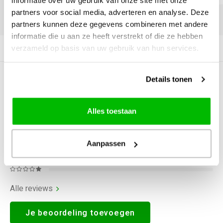
informatie over uw gebruik van onze site met onze
partners voor social media, adverteren en analyse. Deze
DELEN:
partners kunnen deze gegevens combineren met andere
informatie die u aan ze heeft verstrekt of die ze hebben
verzameld op basis van uw gebruik van hun services.
Productomschrijving
Details tonen
0
STERREN OP BASIS VAN
0
BEOORDELINGEN
0
Reviews
Alles toestaan
Aanpassen
Alle reviews
Je beoordeling toevoegen