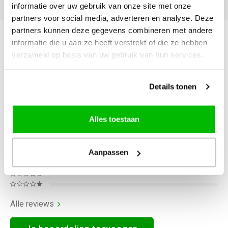
DELEN:
informatie over uw gebruik van onze site met onze
partners voor social media, adverteren en analyse. Deze
partners kunnen deze gegevens combineren met andere
Productomschrijving
informatie die u aan ze heeft verstrekt of die ze hebben
verzameld op basis van uw gebruik van hun services.
Gerelateerde producten
Details tonen
0
STERREN OP BASIS VAN
0
BEOORDELINGEN
0
Reviews
Alles toestaan
Aanpassen
Alle reviews