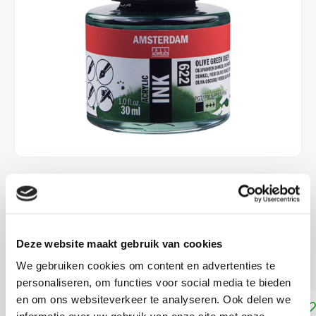
€8,10
DIRECT LEVERBAAR
Amsterdam Acrylic Ink Fles 30 ml Olijfgroen Donker 622
Deze website maakt gebruik van cookies
Lees meer
We gebruiken cookies om content en advertenties te
personaliseren, om functies voor social media te bieden
en om ons websiteverkeer te analyseren. Ook delen we
Toevoegen aan winkelwagen