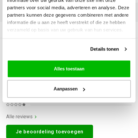
informatie over uw gebruik van onze site met onze
partners voor social media, adverteren en analyse. Deze
DELEN:
partners kunnen deze gegevens combineren met andere
informatie die u aan ze heeft verstrekt of die ze hebben
verzameld op basis van uw gebruik van hun services.
Productomschrijving
Details tonen
0
STERREN OP BASIS VAN
0
BEOORDELINGEN
0
Reviews
Alles toestaan
Aanpassen
Alle reviews
Je beoordeling toevoegen