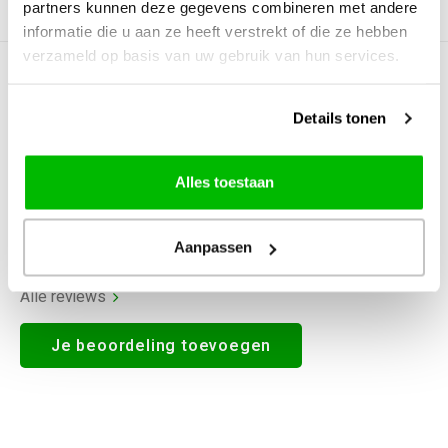
partners kunnen deze gegevens combineren met andere
Productomschrijving
informatie die u aan ze heeft verstrekt of die ze hebben
verzameld op basis van uw gebruik van hun services.
0
STERREN OP BASIS VAN
0
BEOORDELINGEN
Details tonen
0
Reviews
Alles toestaan
Aanpassen
Alle reviews
Je beoordeling toevoegen