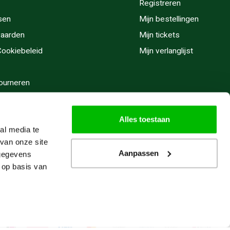
Registreren
sen
Mijn bestellingen
aarden
Mijn tickets
 Cookiebeleid
Mijn verlanglijst
ourneren
stijden
Alles toestaan
al media te
van onze site
Aanpassen
 gegevens
 op basis van