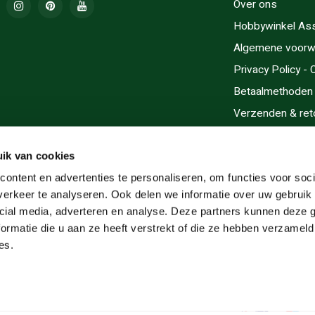
Over ons
Hobbywinkel As
Algemene voorw
Privacy Policy -
Betaalmethoden
Verzenden & ret
Contact/Opening
Sitemap
ik van cookies
Cadeaubonnen
ontent en advertenties te personaliseren, om functies voor soci
erkeer te analyseren. Ook delen we informatie over uw gebruik 
Inlijsten
cial media, adverteren en analyse. Deze partners kunnen deze
Servicegebieden
ormatie die u aan ze heeft verstrekt of die ze hebben verzameld
RSS-feed
es.