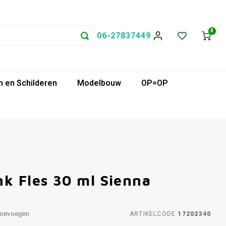
0
06-27837449
 en Schilderen
Modelbouw
OP=OP
k Fles 30 ml Sienna
toevoegen
ARTIKELCODE
17202340