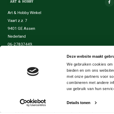
Art & Hobby Winkel
Vaart z.z. 7
9401 GE Assen
Nederland
06-27837449.
info(@)artenhobby.nl.
Deze website maakt gebru
We gebruiken cookies om c
bieden en om ons websitev
met onze partners voor so
combineren met andere inf
uw gebruik van hun servic
Details tonen
© Copyright 2026 Art en Hobby - Theme by
Shopmonkey