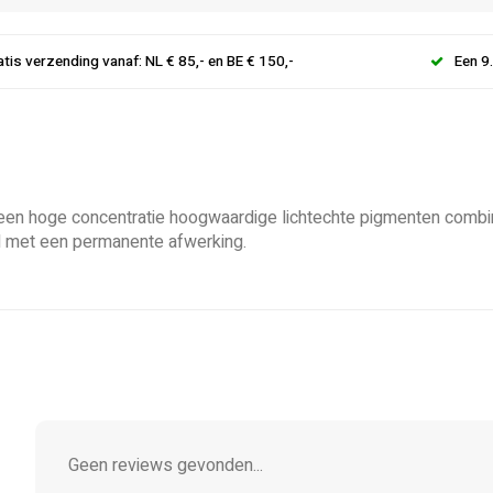
atis verzending vanaf: NL € 85,- en BE € 150,-
Een 9
 een hoge concentratie hoogwaardige lichtechte pigmenten combin
nel met een permanente afwerking.
Geen reviews gevonden...