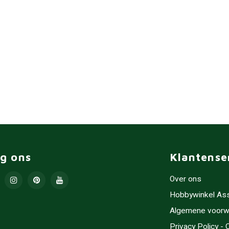
lg ons
Klantense
Over ons
Hobbywinkel As
Algemene voorw
Privacy Policy -