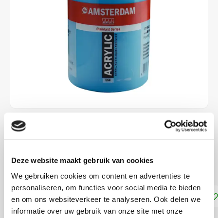
€23,99
€34,70
DIRECT LEVERBAAR
Deze website maakt gebruik van cookies
Dekkracht: Dekkend
Lees meer
We gebruiken cookies om content en advertenties te
personaliseren, om functies voor social media te bieden
Toevoegen aan winkelwagen
en om ons websiteverkeer te analyseren. Ook delen we
informatie over uw gebruik van onze site met onze