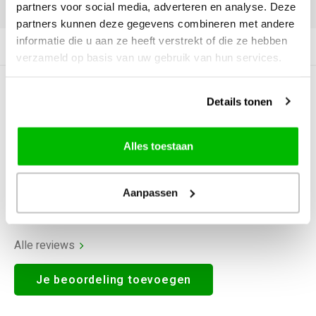
DELEN:
partners voor social media, adverteren en analyse. Deze
partners kunnen deze gegevens combineren met andere
informatie die u aan ze heeft verstrekt of die ze hebben
Productomschrijving
verzameld op basis van uw gebruik van hun services.
0
STERREN OP BASIS VAN
0
Details tonen
BEOORDELINGEN
0
Reviews
Alles toestaan
Aanpassen
Alle reviews
Je beoordeling toevoegen