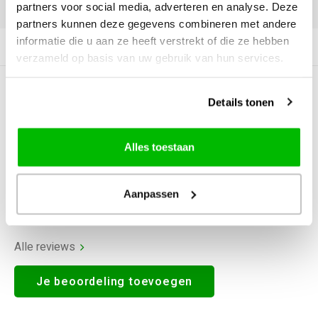
DELEN:
partners voor social media, adverteren en analyse. Deze
partners kunnen deze gegevens combineren met andere
informatie die u aan ze heeft verstrekt of die ze hebben
Productomschrijving
verzameld op basis van uw gebruik van hun services.
0
STERREN OP BASIS VAN
0
Details tonen
BEOORDELINGEN
0
Reviews
Alles toestaan
Aanpassen
Alle reviews
Je beoordeling toevoegen