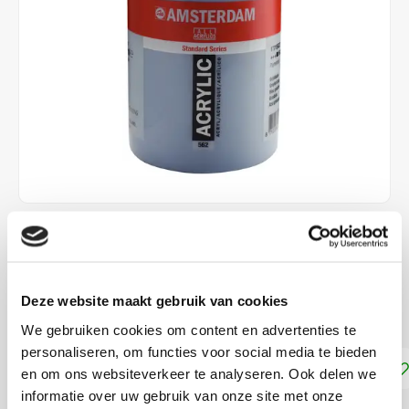
€23,99
€34,70
DIRECT LEVERBAAR
Deze website maakt gebruik van cookies
Dekkracht: Dekkend
Lees meer
We gebruiken cookies om content en advertenties te
personaliseren, om functies voor social media te bieden
Toevoegen aan winkelwagen
en om ons websiteverkeer te analyseren. Ook delen we
informatie over uw gebruik van onze site met onze