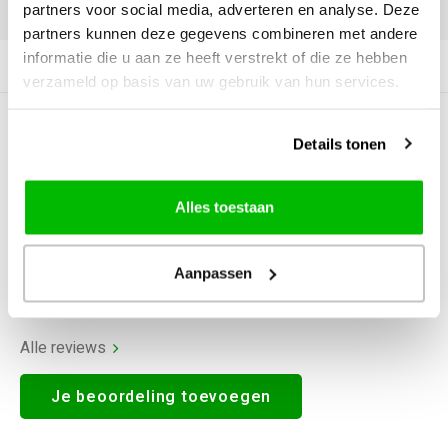
DELEN:
partners voor social media, adverteren en analyse. Deze
partners kunnen deze gegevens combineren met andere
informatie die u aan ze heeft verstrekt of die ze hebben
Productomschrijving
verzameld op basis van uw gebruik van hun services.
0
STERREN OP BASIS VAN
0
Details tonen
BEOORDELINGEN
0
Reviews
Alles toestaan
Aanpassen
Alle reviews
Je beoordeling toevoegen