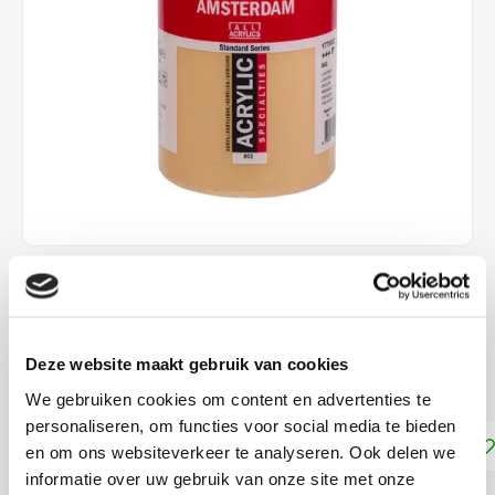
€27,99
€40,60
DIRECT LEVERBAAR
Deze website maakt gebruik van cookies
Dekkracht: Halfdekkend
Lees meer
We gebruiken cookies om content en advertenties te
personaliseren, om functies voor social media te bieden
Toevoegen aan winkelwagen
en om ons websiteverkeer te analyseren. Ook delen we
informatie over uw gebruik van onze site met onze