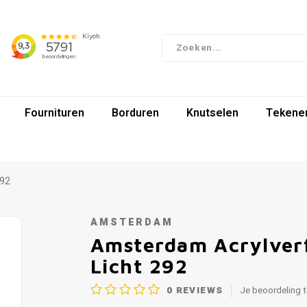
Fournituren
Borduren
Knutselen
Tekenen
292
AMSTERDAM
Amsterdam Acrylverf
Licht 292
0
REVIEWS
Je beoordeling 