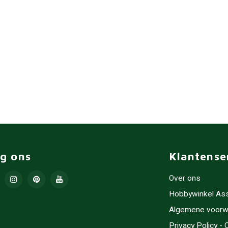
lg ons
Klantense
Over ons
Hobbywinkel As
Algemene voorw
Privacy Policy -