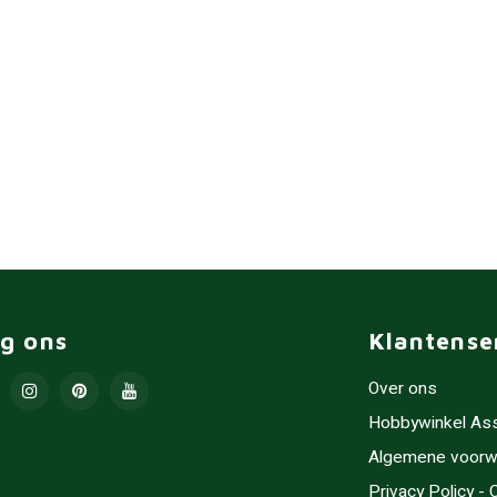
lg ons
Klantense
Over ons
Hobbywinkel As
Algemene voorw
Privacy Policy -