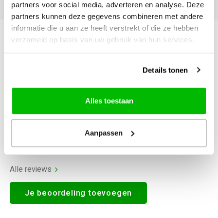
DELEN:
partners voor social media, adverteren en analyse. Deze
partners kunnen deze gegevens combineren met andere
informatie die u aan ze heeft verstrekt of die ze hebben
Productomschrijving
verzameld op basis van uw gebruik van hun services.
0
STERREN OP BASIS VAN
0
Details tonen
BEOORDELINGEN
0
Reviews
Alles toestaan
Aanpassen
Alle reviews
Je beoordeling toevoegen