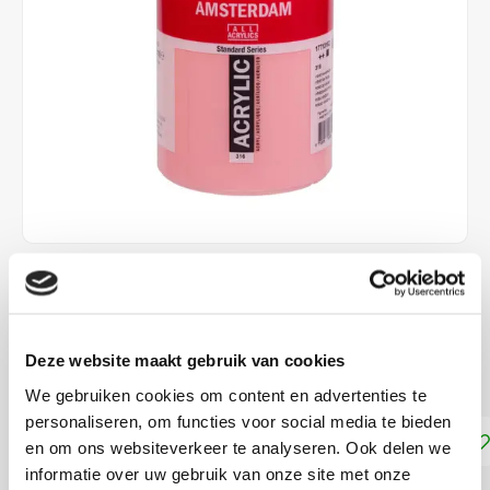
€23,99
€34,70
DIRECT LEVERBAAR
Deze website maakt gebruik van cookies
Dekkracht: Halfdekkend
Lees meer
We gebruiken cookies om content en advertenties te
personaliseren, om functies voor social media te bieden
Toevoegen aan winkelwagen
en om ons websiteverkeer te analyseren. Ook delen we
informatie over uw gebruik van onze site met onze