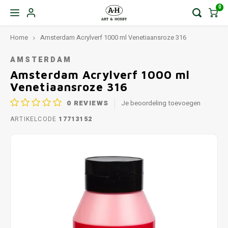
0
Home
Amsterdam Acrylverf 1000 ml Venetiaansroze 316
AMSTERDAM
Amsterdam Acrylverf 1000 ml
Venetiaansroze 316
0
REVIEWS
Je beoordeling toevoegen
ARTIKELCODE
17713152