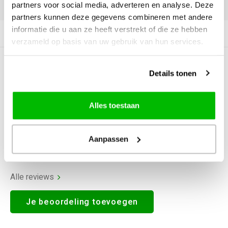
DELEN:
partners voor social media, adverteren en analyse. Deze
partners kunnen deze gegevens combineren met andere
informatie die u aan ze heeft verstrekt of die ze hebben
Productomschrijving
verzameld op basis van uw gebruik van hun services.
0
STERREN OP BASIS VAN
0
Details tonen
BEOORDELINGEN
0
Reviews
Alles toestaan
Aanpassen
Alle reviews
Je beoordeling toevoegen