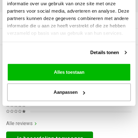
DELEN:
informatie over uw gebruik van onze site met onze
partners voor social media, adverteren en analyse. Deze
partners kunnen deze gegevens combineren met andere
Productomschrijving
informatie die u aan ze heeft verstrekt of die ze hebben
verzameld op basis van uw gebruik van hun services.
Gerelateerde producten
Details tonen
0
STERREN OP BASIS VAN
0
BEOORDELINGEN
0
Reviews
Alles toestaan
Aanpassen
Alle reviews