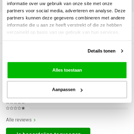
DELEN:
informatie over uw gebruik van onze site met onze
partners voor social media, adverteren en analyse. Deze
partners kunnen deze gegevens combineren met andere
Productomschrijving
informatie die u aan ze heeft verstrekt of die ze hebben
verzameld op basis van uw gebruik van hun services.
Gerelateerde producten
Details tonen
0
STERREN OP BASIS VAN
0
BEOORDELINGEN
0
Reviews
Alles toestaan
Aanpassen
Alle reviews