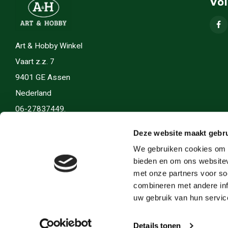
Vo
Art & Hobby Winkel
Vaart z.z. 7
9401 GE Assen
Nederland
06-27837449.
info(@)artenhobby.nl.
Deze website maakt gebru
We gebruiken cookies om c
bieden en om ons websitev
met onze partners voor so
combineren met andere inf
uw gebruik van hun servic
Details tonen