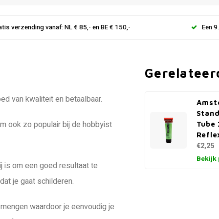
atis verzending vanaf: NL € 85,- en BE € 150,-
Een 9
Gerelateer
d van kwaliteit en betaalbaar.
Amst
Stand
em ook zo populair bij de hobbyist
Tube 
Refle
€2,25
Bekijk
ij is om een goed resultaat te
at je gaat schilderen.
ing mengen waardoor je eenvoudig je