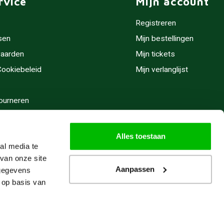
rvice
Mijn account
Registreren
sen
Mijn bestellingen
aarden
Mijn tickets
 Cookiebeleid
Mijn verlanglijst
ourneren
stijden
Alles toestaan
al media te
van onze site
Aanpassen
 gegevens
 op basis van