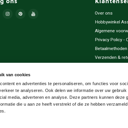
lg ons
Klantense
Over ons
Hobbywinkel As
Algemene voorw
Privacy Policy -
Betaalmethoden
Verzenden & ret
Contact/Opening
Sitemap
ik van cookies
Cadeaubonnen
ontent en advertenties te personaliseren, om functies voor soci
erkeer te analyseren. Ook delen we informatie over uw gebruik 
Inlijsten
cial media, adverteren en analyse. Deze partners kunnen deze
Servicegebieden
ormatie die u aan ze heeft verstrekt of die ze hebben verzameld
RSS-feed
es.