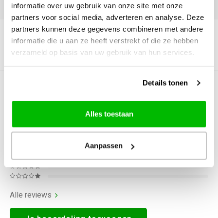
DELEN:
informatie over uw gebruik van onze site met onze
partners voor social media, adverteren en analyse. Deze
partners kunnen deze gegevens combineren met andere
Productomschrijving
informatie die u aan ze heeft verstrekt of die ze hebben
verzameld op basis van uw gebruik van hun services.
Gerelateerde producten
Details tonen
0
STERREN OP BASIS VAN
0
BEOORDELINGEN
0
Reviews
Alles toestaan
Aanpassen
Alle reviews