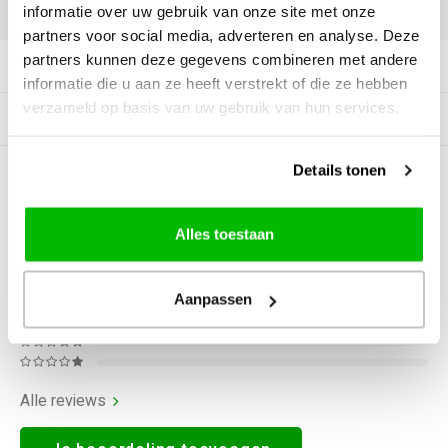
DELEN:
informatie over uw gebruik van onze site met onze
partners voor social media, adverteren en analyse. Deze
partners kunnen deze gegevens combineren met andere
Productomschrijving
informatie die u aan ze heeft verstrekt of die ze hebben
verzameld op basis van uw gebruik van hun services.
Gerelateerde producten
Details tonen
0
STERREN OP BASIS VAN
0
BEOORDELINGEN
0
Reviews
Alles toestaan
Aanpassen
Alle reviews