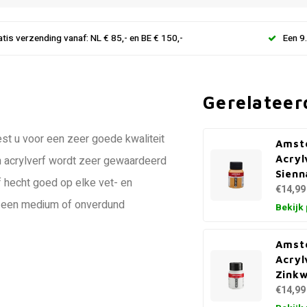
atis verzending vanaf: NL € 85,- en BE € 150,-
Een 9
Gerelateer
st u voor een zeer goede kwaliteit
Amst
Acryl
am acrylverf wordt zeer gewaardeerd
Sienn
f hecht goed op elke vet- en
€14,99
r, een medium of onverdund
Bekijk
Amst
Acryl
Zinkw
€14,99