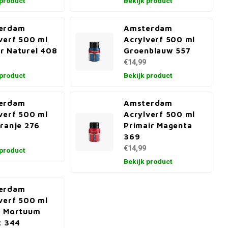
 product
Bekijk product
erdam
Amsterdam
verf 500 ml
Acrylverf 500 ml
r Naturel 408
Groenblauw 557
€14,99
 product
Bekijk product
erdam
Amsterdam
verf 500 ml
Acrylverf 500 ml
ranje 276
Primair Magenta
369
€14,99
 product
Bekijk product
erdam
verf 500 ml
t Mortuum
t 344