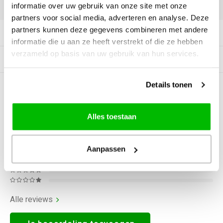
DELEN:
informatie over uw gebruik van onze site met onze
partners voor social media, adverteren en analyse. Deze
partners kunnen deze gegevens combineren met andere
Productomschrijving
informatie die u aan ze heeft verstrekt of die ze hebben
verzameld op basis van uw gebruik van hun services.
Gerelateerde producten
Details tonen
0
STERREN OP BASIS VAN
0
BEOORDELINGEN
0
Reviews
Alles toestaan
Aanpassen
Alle reviews