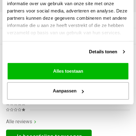
DELEN:
informatie over uw gebruik van onze site met onze
partners voor social media, adverteren en analyse. Deze
partners kunnen deze gegevens combineren met andere
Productomschrijving
informatie die u aan ze heeft verstrekt of die ze hebben
verzameld op basis van uw gebruik van hun services.
Gerelateerde producten
Details tonen
0
STERREN OP BASIS VAN
0
BEOORDELINGEN
0
Reviews
Alles toestaan
Aanpassen
Alle reviews