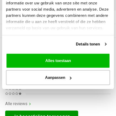
DELEN:
informatie over uw gebruik van onze site met onze
partners voor social media, adverteren en analyse. Deze
partners kunnen deze gegevens combineren met andere
Productomschrijving
informatie die u aan ze heeft verstrekt of die ze hebben
verzameld op basis van uw gebruik van hun services.
Gerelateerde producten
Details tonen
0
STERREN OP BASIS VAN
0
BEOORDELINGEN
0
Reviews
Alles toestaan
Aanpassen
Alle reviews