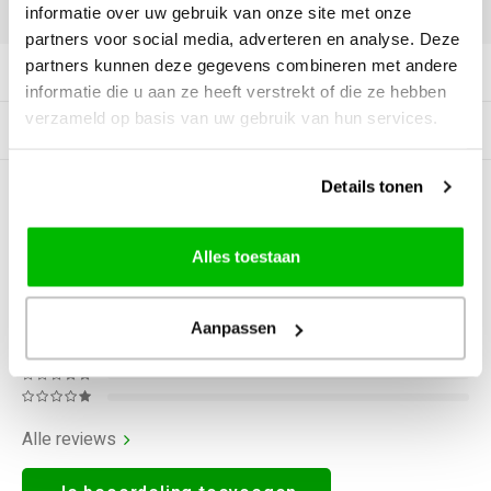
DELEN:
informatie over uw gebruik van onze site met onze
partners voor social media, adverteren en analyse. Deze
partners kunnen deze gegevens combineren met andere
Productomschrijving
informatie die u aan ze heeft verstrekt of die ze hebben
verzameld op basis van uw gebruik van hun services.
Gerelateerde producten
Details tonen
0
STERREN OP BASIS VAN
0
BEOORDELINGEN
0
Reviews
Alles toestaan
Aanpassen
Alle reviews