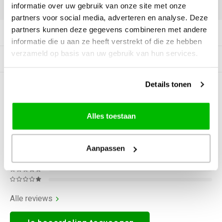
DELEN:
informatie over uw gebruik van onze site met onze
partners voor social media, adverteren en analyse. Deze
partners kunnen deze gegevens combineren met andere
Productomschrijving
informatie die u aan ze heeft verstrekt of die ze hebben
verzameld op basis van uw gebruik van hun services.
Gerelateerde producten
Details tonen
0
STERREN OP BASIS VAN
0
BEOORDELINGEN
0
Reviews
Alles toestaan
Aanpassen
Alle reviews