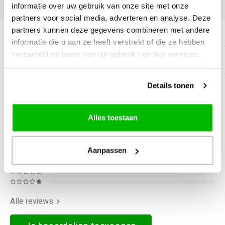
DELEN:
informatie over uw gebruik van onze site met onze
partners voor social media, adverteren en analyse. Deze
partners kunnen deze gegevens combineren met andere
Productomschrijving
informatie die u aan ze heeft verstrekt of die ze hebben
verzameld op basis van uw gebruik van hun services.
Gerelateerde producten
Details tonen
0
STERREN OP BASIS VAN
0
BEOORDELINGEN
0
Reviews
Alles toestaan
Aanpassen
Alle reviews