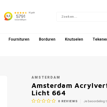
Fournituren
Borduren
Knutselen
Tekenen
AMSTERDAM
Amsterdam Acrylverf
Licht 664
0
REVIEWS
Je beoordeling 