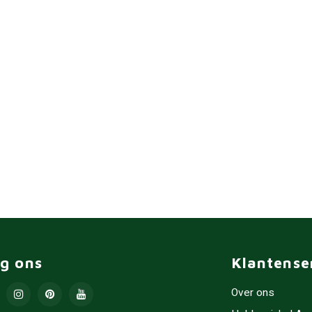
lg ons
Klantense
Over ons