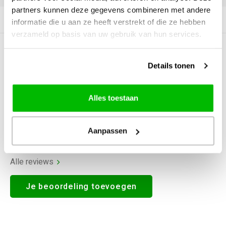
partners kunnen deze gegevens combineren met andere
Productomschrijving
informatie die u aan ze heeft verstrekt of die ze hebben
verzameld op basis van uw gebruik van hun services.
0
STERREN OP BASIS VAN
0
BEOORDELINGEN
Details tonen
0
Reviews
Alles toestaan
Aanpassen
Alle reviews
Je beoordeling toevoegen