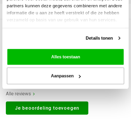
partners kunnen deze gegevens combineren met andere
Productomschrijving
informatie die u aan ze heeft verstrekt of die ze hebben
verzameld op basis van uw gebruik van hun services.
0
STERREN OP BASIS VAN
0
BEOORDELINGEN
Details tonen
0
Reviews
Alles toestaan
Aanpassen
Alle reviews
Je beoordeling toevoegen