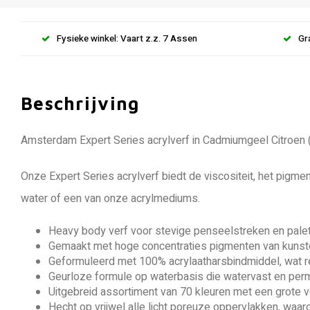
Fysieke winkel: Vaart z.z. 7 Assen
Gr
Beschrijving
Amsterdam Expert Series acrylverf in Cadmiumgeel Citroen (
Onze Expert Series acrylverf biedt de viscositeit, het pigme
water of een van onze acrylmediums.
Heavy body verf voor stevige penseelstreken en palet
Gemaakt met hoge concentraties pigmenten van kunste
Geformuleerd met 100% acrylaatharsbindmiddel, wat res
Geurloze formule op waterbasis die watervast en per
Uitgebreid assortiment van 70 kleuren met een grote
Hecht op vrijwel alle licht poreuze oppervlakken, waar