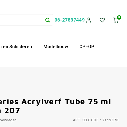
0
06-27837449
 en Schilderen
Modelbouw
OP=OP
ries Acrylverf Tube 75 ml
n 207
toevoegen
ARTIKELCODE
19112070