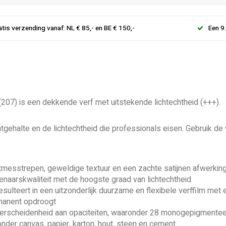
atis verzending vanaf: NL € 85,- en BE € 150,-
Een 9
207) is een dekkende verf met uitstekende lichtechtheid (+++).
ntgehalte en de lichtechtheid die professionals eisen. Gebruik de
messtrepen, geweldige textuur en een zachte satijnen afwerkin
naarskwaliteit met de hoogste graad van lichtechtheid
ulteert in een uitzonderlijk duurzame en flexibele verffilm met
manent opdroogt
 verscheidenheid aan opaciteiten, waaronder 28 monogepigmentee
onder canvas, papier, karton, hout, steen en cement