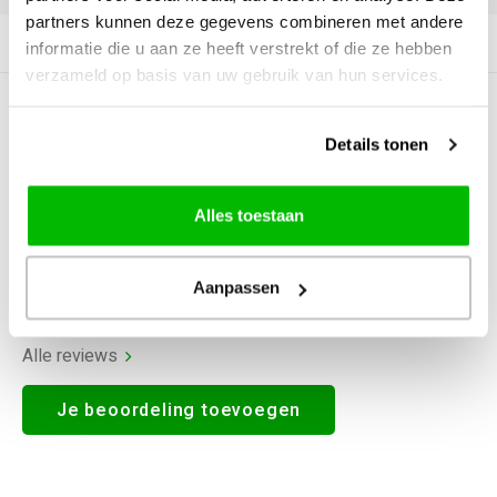
partners kunnen deze gegevens combineren met andere
Productomschrijving
informatie die u aan ze heeft verstrekt of die ze hebben
verzameld op basis van uw gebruik van hun services.
0
STERREN OP BASIS VAN
0
BEOORDELINGEN
Details tonen
0
Reviews
Alles toestaan
Aanpassen
Alle reviews
Je beoordeling toevoegen