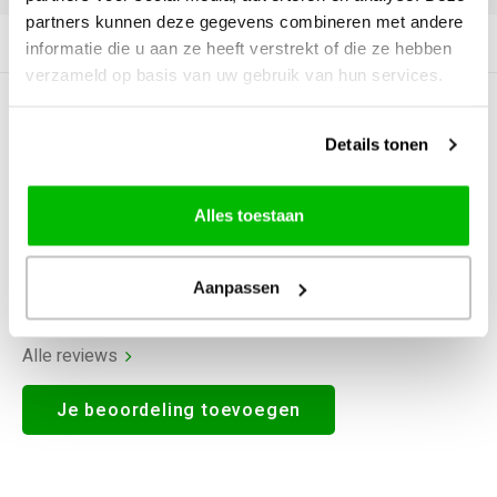
partners kunnen deze gegevens combineren met andere
Productomschrijving
informatie die u aan ze heeft verstrekt of die ze hebben
verzameld op basis van uw gebruik van hun services.
0
STERREN OP BASIS VAN
0
BEOORDELINGEN
Details tonen
0
Reviews
Alles toestaan
Aanpassen
Alle reviews
Je beoordeling toevoegen