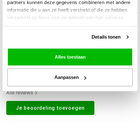
partners kunnen deze gegevens combineren met andere
Productomschrijving
informatie die u aan ze heeft verstrekt of die ze hebben
verzameld op basis van uw gebruik van hun services.
0
STERREN OP BASIS VAN
0
BEOORDELINGEN
Details tonen
0
Reviews
Alles toestaan
Aanpassen
Alle reviews
Je beoordeling toevoegen