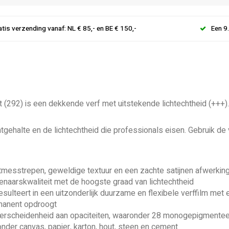
atis verzending vanaf: NL € 85,- en BE € 150,-
Een 9
 (292) is een dekkende verf met uitstekende lichtechtheid (+++).
ntgehalte en de lichtechtheid die professionals eisen. Gebruik de
messtrepen, geweldige textuur en een zachte satijnen afwerkin
naarskwaliteit met de hoogste graad van lichtechtheid
ulteert in een uitzonderlijk duurzame en flexibele verffilm met
manent opdroogt
 verscheidenheid aan opaciteiten, waaronder 28 monogepigmentee
onder canvas, papier, karton, hout, steen en cement