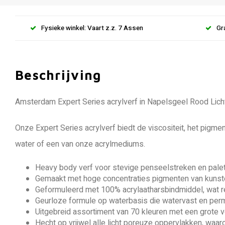
Fysieke winkel: Vaart z.z. 7 Assen
Gr
Beschrijving
Amsterdam Expert Series acrylverf in Napelsgeel Rood Licht
Onze Expert Series acrylverf biedt de viscositeit, het pigme
water of een van onze acrylmediums.
Heavy body verf voor stevige penseelstreken en palet
Gemaakt met hoge concentraties pigmenten van kunste
Geformuleerd met 100% acrylaatharsbindmiddel, wat res
Geurloze formule op waterbasis die watervast en per
Uitgebreid assortiment van 70 kleuren met een grote
Hecht op vrijwel alle licht poreuze oppervlakken, waar