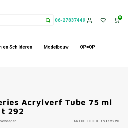
0
06-27837449
 en Schilderen
Modelbouw
OP=OP
ries Acrylverf Tube 75 ml
ht 292
toevoegen
ARTIKELCODE
19112920