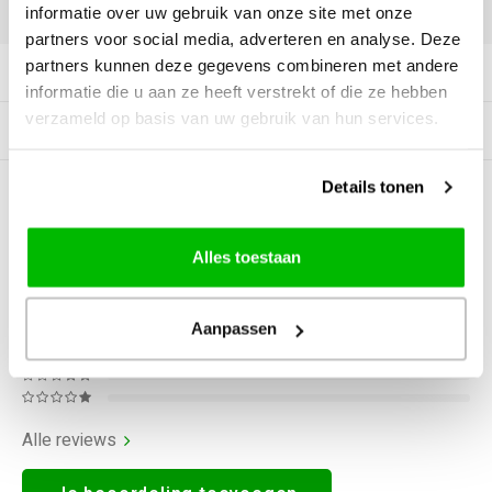
DELEN:
informatie over uw gebruik van onze site met onze
partners voor social media, adverteren en analyse. Deze
partners kunnen deze gegevens combineren met andere
Productomschrijving
informatie die u aan ze heeft verstrekt of die ze hebben
verzameld op basis van uw gebruik van hun services.
Gerelateerde producten
Details tonen
0
STERREN OP BASIS VAN
0
BEOORDELINGEN
0
Reviews
Alles toestaan
Aanpassen
Alle reviews