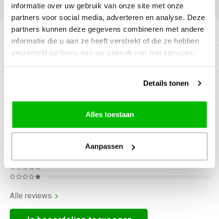
DELEN:
informatie over uw gebruik van onze site met onze
partners voor social media, adverteren en analyse. Deze
partners kunnen deze gegevens combineren met andere
Productomschrijving
informatie die u aan ze heeft verstrekt of die ze hebben
verzameld op basis van uw gebruik van hun services.
Gerelateerde producten
Details tonen
0
STERREN OP BASIS VAN
0
BEOORDELINGEN
0
Reviews
Alles toestaan
Aanpassen
Alle reviews