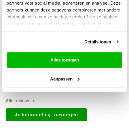
partners voor social media, adverteren en analyse. Deze
Productomschrijving
partners kunnen deze gegevens combineren met andere
informatie die u aan ze heeft verstrekt of die ze hebben
Gerelateerde producten
verzameld op basis van uw gebruik van hun services.
0
STERREN OP BASIS VAN
0
Details tonen
BEOORDELINGEN
0
Reviews
Alles toestaan
Aanpassen
Alle reviews
Je beoordeling toevoegen