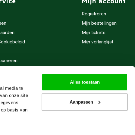
rvice
Mijn account
Registreren
sen
Mijn bestellingen
aarden
Mijn tickets
 Cookiebeleid
Mijn verlanglijst
ourneren
stijden
Alles toestaan
al media te
van onze site
Aanpassen
 gegevens
 op basis van