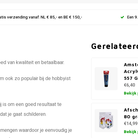
atis verzending vanaf: NL € 85,- en BE € 150,-
Een 9
Gerelateer
d van kwaliteit en betaalbaar.
Amst
Acryl
em ook zo populair bij de hobbyist
557 
€6,40
Bekijk
ij is om een goed resultaat te
Afsch
at je gaat schilderen.
80 gr
€14,99
ing mengen waardoor je eenvoudig je
Bekijk