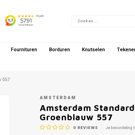
Fournituren
Borduren
Knutselen
Tekenen
w 557
AMSTERDAM
Amsterdam Standard 
Groenblauw 557
0
REVIEWS
Je beoordeling 