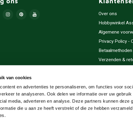
lg ons
Klantense
Over ons
Hobbywinkel As
Algemene voorw
Privacy Policy -
Betaalmethoden
Verzenden & ret
Contact/Opening
Sitemap
ik van cookies
Cadeaubonnen
ontent en advertenties te personaliseren, om functies voor soci
erkeer te analyseren. Ook delen we informatie over uw gebruik 
Inlijsten
cial media, adverteren en analyse. Deze partners kunnen deze
Servicegebieden
ormatie die u aan ze heeft verstrekt of die ze hebben verzameld
RSS-feed
es.