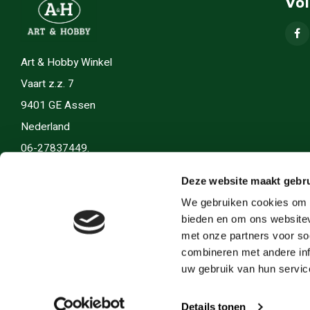
Vo
Art & Hobby Winkel
Vaart z.z. 7
9401 GE Assen
Nederland
06-27837449.
info(@)artenhobby.nl.
Deze website maakt gebru
We gebruiken cookies om c
bieden en om ons websitev
met onze partners voor so
combineren met andere inf
uw gebruik van hun servic
Details tonen