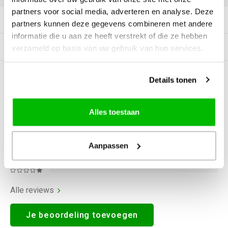
partners voor social media, adverteren en analyse. Deze
Productomschrijving
partners kunnen deze gegevens combineren met andere
informatie die u aan ze heeft verstrekt of die ze hebben
Gerelateerde producten
verzameld op basis van uw gebruik van hun services.
0
STERREN OP BASIS VAN
0
Details tonen
BEOORDELINGEN
0
Reviews
Alles toestaan
Aanpassen
Alle reviews
Je beoordeling toevoegen