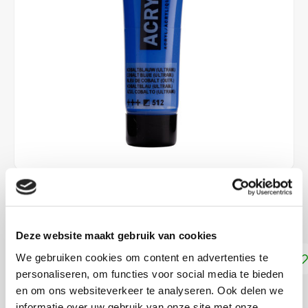
€1,90
DIRECT LEVERBAAR
Deze website maakt gebruik van cookies
Toevoegen aan winkelwagen
We gebruiken cookies om content en advertenties te
personaliseren, om functies voor social media te bieden
en om ons websiteverkeer te analyseren. Ook delen we
DELEN:
informatie over uw gebruik van onze site met onze