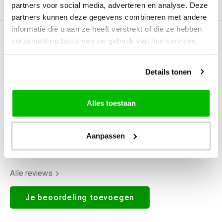
partners voor social media, adverteren en analyse. Deze
Productomschrijving
partners kunnen deze gegevens combineren met andere
informatie die u aan ze heeft verstrekt of die ze hebben
Gerelateerde producten
verzameld op basis van uw gebruik van hun services.
0
STERREN OP BASIS VAN
0
Details tonen
BEOORDELINGEN
0
Reviews
Alles toestaan
Aanpassen
Alle reviews
Je beoordeling toevoegen