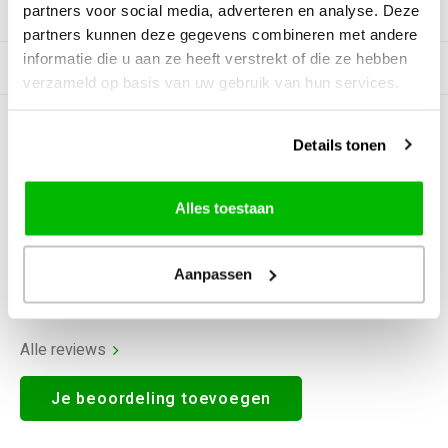
partners voor social media, adverteren en analyse. Deze
Productomschrijving
partners kunnen deze gegevens combineren met andere
informatie die u aan ze heeft verstrekt of die ze hebben
Gerelateerde producten
verzameld op basis van uw gebruik van hun services.
0
STERREN OP BASIS VAN
0
Details tonen
BEOORDELINGEN
0
Reviews
Alles toestaan
Aanpassen
Alle reviews
Je beoordeling toevoegen