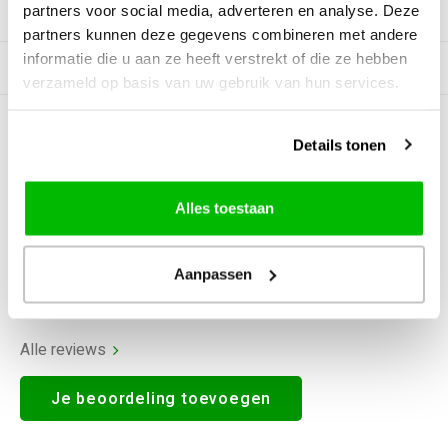
partners voor social media, adverteren en analyse. Deze
Productomschrijving
partners kunnen deze gegevens combineren met andere
informatie die u aan ze heeft verstrekt of die ze hebben
Gerelateerde producten
verzameld op basis van uw gebruik van hun services.
0
STERREN OP BASIS VAN
0
Details tonen
BEOORDELINGEN
0
Reviews
Alles toestaan
Aanpassen
Alle reviews
Je beoordeling toevoegen