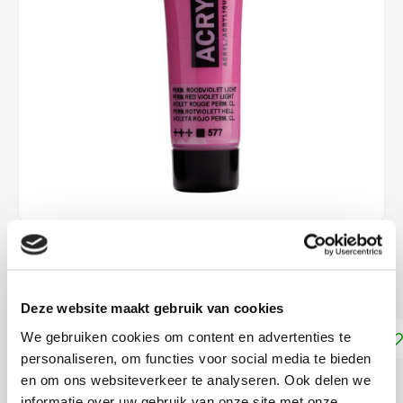
€1,90
DIRECT LEVERBAAR
Deze website maakt gebruik van cookies
Toevoegen aan winkelwagen
We gebruiken cookies om content en advertenties te
personaliseren, om functies voor social media te bieden
en om ons websiteverkeer te analyseren. Ook delen we
DELEN:
informatie over uw gebruik van onze site met onze