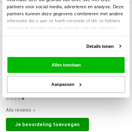
partners voor social media, adverteren en analyse. Deze
Productomschrijving
partners kunnen deze gegevens combineren met andere
informatie die u aan ze heeft verstrekt of die ze hebben
Gerelateerde producten
verzameld op basis van uw gebruik van hun services.
0
STERREN OP BASIS VAN
0
Details tonen
BEOORDELINGEN
0
Reviews
Alles toestaan
Aanpassen
Alle reviews
Je beoordeling toevoegen