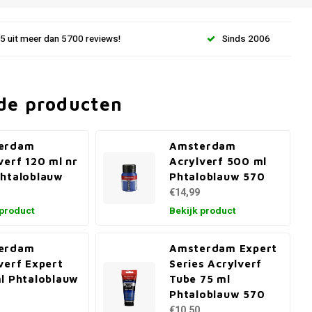
.5 uit meer dan 5700 reviews!
Sinds 2006
de producten
erdam
Amsterdam
verf 120 ml nr
Acrylverf 500 ml
htaloblauw
Phtaloblauw 570
€14,99
 product
Bekijk product
erdam
Amsterdam Expert
verf Expert
Series Acrylverf
l Phtaloblauw
Tube 75 ml
Phtaloblauw 570
€10,50