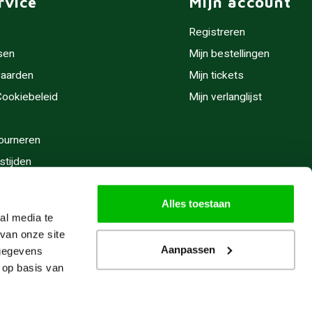
rvice
Mijn account
Registreren
sen
Mijn bestellingen
aarden
Mijn tickets
 Cookiebeleid
Mijn verlanglijst
ourneren
stijden
Alles toestaan
al media te
van onze site
Aanpassen
 gegevens
 op basis van