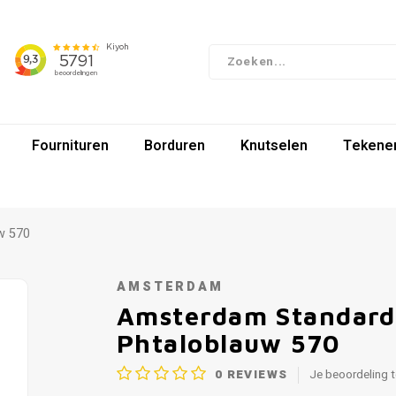
Fournituren
Borduren
Knutselen
Tekenen
w 570
AMSTERDAM
Amsterdam Standard 
Phtaloblauw 570
0
REVIEWS
Je beoordeling 