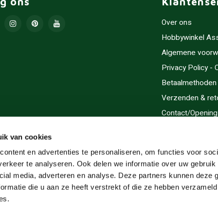
lg ons
Klantense
Over ons
Hobbywinkel As
Algemene voorw
Privacy Policy -
Betaalmethoden
Verzenden & ret
Contact/Opening
Sitemap
ik van cookies
Cadeaubonnen
ontent en advertenties te personaliseren, om functies voor soci
Inlijsten
erkeer te analyseren. Ook delen we informatie over uw gebruik 
Servicegebieden
cial media, adverteren en analyse. Deze partners kunnen deze
ormatie die u aan ze heeft verstrekt of die ze hebben verzameld
RSS-feed
es.