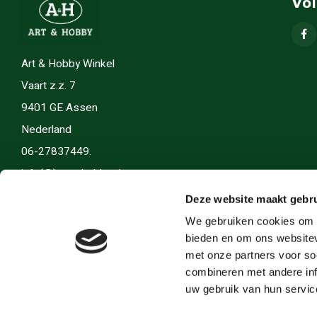
Vo
Art & Hobby Winkel
Vaart z.z. 7
9401 GE Assen
Nederland
06-27837449.
info(@)artenhobby.nl.
Deze website maakt gebru
We gebruiken cookies om c
bieden en om ons websitev
met onze partners voor so
combineren met andere inf
uw gebruik van hun servic