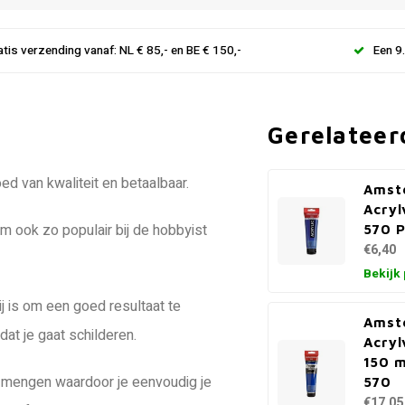
atis verzending vanaf: NL € 85,- en BE € 150,-
Een 9
Gerelateer
d van kwaliteit en betaalbaar.
Amst
Acryl
em ook zo populair bij de hobbyist
570 P
€6,40
Bekijk
ij is om een goed resultaat te
Amst
at je gaat schilderen.
Acryl
150 m
ing mengen waardoor je eenvoudig je
570
€17,05