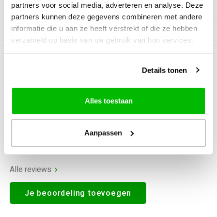
partners voor social media, adverteren en analyse. Deze
Productomschrijving
partners kunnen deze gegevens combineren met andere
informatie die u aan ze heeft verstrekt of die ze hebben
Gerelateerde producten
verzameld op basis van uw gebruik van hun services.
0
STERREN OP BASIS VAN
0
Details tonen
BEOORDELINGEN
0
Reviews
Alles toestaan
Aanpassen
Alle reviews
Je beoordeling toevoegen