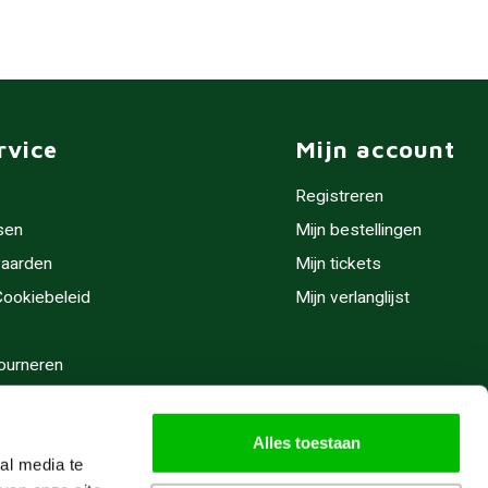
rvice
Mijn account
Registreren
sen
Mijn bestellingen
aarden
Mijn tickets
 Cookiebeleid
Mijn verlanglijst
ourneren
stijden
Alles toestaan
al media te