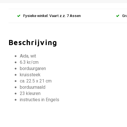
Fysieke winkel: Vaart z.z. 7 Assen
Gr
Beschrijving
Aida, wit
6.3 kr/cm
borduurgaren
kruissteek
ca. 22.5 x 21 cm
borduurnaald
23 kleuren
instructies in Engels