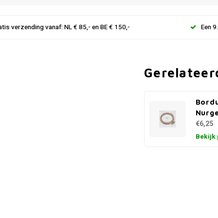
atis verzending vanaf: NL € 85,- en BE € 150,-
Een 9
Gerelateer
Bordu
Nurg
€6,25
Bekijk