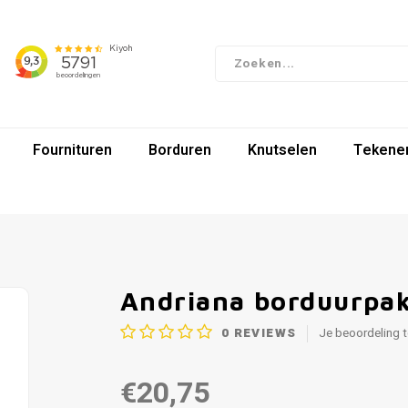
Fournituren
Borduren
Knutselen
Tekenen
Andriana borduurpak
0
REVIEWS
Je beoordeling 
€20,75