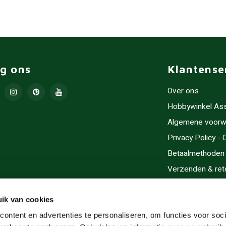
lg ons
Klantense
Over ons
Hobbywinkel As
Algemene voorw
Privacy Policy -
Betaalmethoden
Verzenden & ret
Contact/Opening
Sitemap
ik van cookies
Cadeaubonnen
ontent en advertenties te personaliseren, om functies voor soci