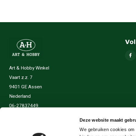
Vo
Art & Hobby Winkel
Vaart z.z. 7
9401 GE Assen
Nederland
06-27837449.
info(@)artenhobby.nl.
Deze website maakt gebru
We gebruiken cookies om c