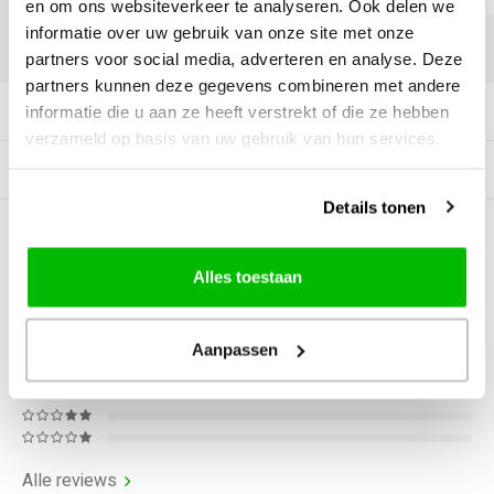
en om ons websiteverkeer te analyseren. Ook delen we
informatie over uw gebruik van onze site met onze
DELEN:
partners voor social media, adverteren en analyse. Deze
partners kunnen deze gegevens combineren met andere
Productomschrijving
informatie die u aan ze heeft verstrekt of die ze hebben
verzameld op basis van uw gebruik van hun services.
Gerelateerde producten
Details tonen
0
STERREN OP BASIS VAN
0
BEOORDELINGEN
Alles toestaan
0
Reviews
Aanpassen
Alle reviews