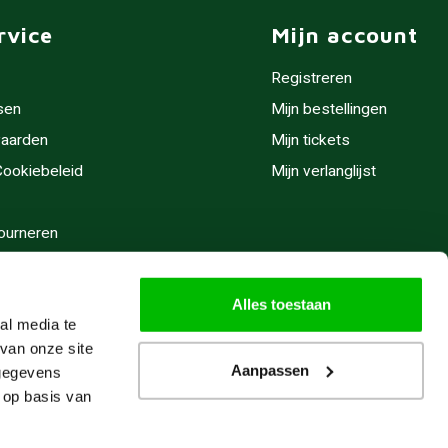
rvice
Mijn account
Registreren
sen
Mijn bestellingen
aarden
Mijn tickets
 Cookiebeleid
Mijn verlanglijst
ourneren
stijden
Alles toestaan
al media te
van onze site
Aanpassen
 gegevens
 op basis van