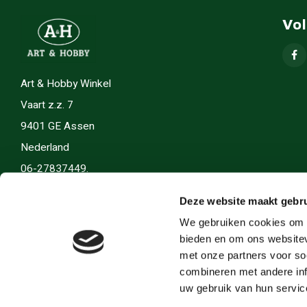
Vo
Art & Hobby Winkel
Vaart z.z. 7
9401 GE Assen
Nederland
06-27837449.
info(@)artenhobby.nl.
Deze website maakt gebru
We gebruiken cookies om c
bieden en om ons websitev
met onze partners voor so
combineren met andere inf
uw gebruik van hun servic