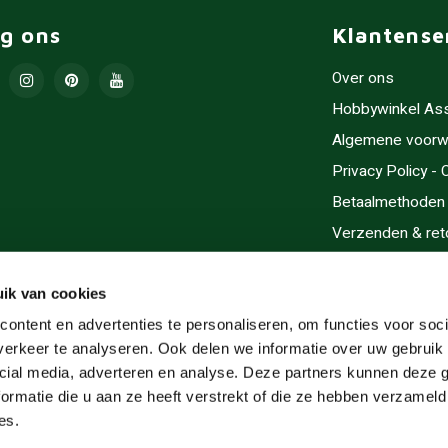
lg ons
Klantense
Over ons
Hobbywinkel As
Algemene voorw
Privacy Policy -
Betaalmethoden
Verzenden & ret
Contact/Opening
Sitemap
ik van cookies
Cadeaubonnen
ontent en advertenties te personaliseren, om functies voor soci
erkeer te analyseren. Ook delen we informatie over uw gebruik 
Inlijsten
cial media, adverteren en analyse. Deze partners kunnen deze
Servicegebieden
ormatie die u aan ze heeft verstrekt of die ze hebben verzameld
RSS-feed
es.