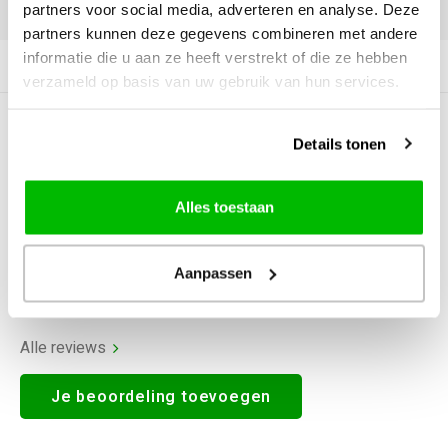
DELEN:
partners voor social media, adverteren en analyse. Deze
partners kunnen deze gegevens combineren met andere
informatie die u aan ze heeft verstrekt of die ze hebben
Productomschrijving
verzameld op basis van uw gebruik van hun services.
0
STERREN OP BASIS VAN
0
Details tonen
BEOORDELINGEN
0
Reviews
Alles toestaan
Aanpassen
Alle reviews
Je beoordeling toevoegen