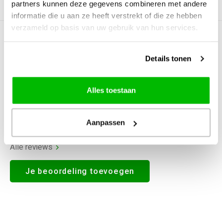
partners kunnen deze gegevens combineren met andere
Productomschrijving
informatie die u aan ze heeft verstrekt of die ze hebben
verzameld op basis van uw gebruik van hun services.
0
STERREN OP BASIS VAN
0
BEOORDELINGEN
Details tonen
0
Reviews
Alles toestaan
Aanpassen
Alle reviews
Je beoordeling toevoegen