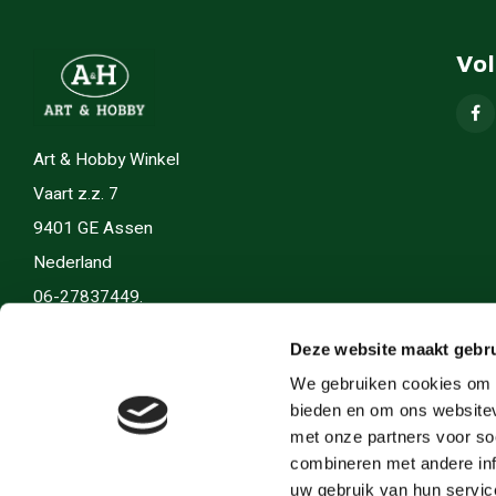
Vo
Art & Hobby Winkel
Vaart z.z. 7
9401 GE Assen
Nederland
06-27837449.
info(@)artenhobby.nl.
Deze website maakt gebru
We gebruiken cookies om c
bieden en om ons websitev
met onze partners voor so
combineren met andere inf
uw gebruik van hun servic