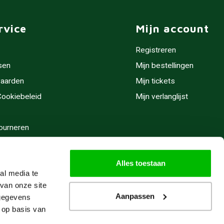
rvice
Mijn account
Registreren
sen
Mijn bestellingen
aarden
Mijn tickets
 Cookiebeleid
Mijn verlanglijst
ourneren
stijden
Alles toestaan
al media te
van onze site
Aanpassen
 gegevens
 op basis van