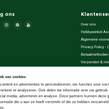
lg ons
Klantense
Over ons
Hobbywinkel As
Algemene voorw
Privacy Policy -
Betaalmethoden
Verzenden & ret
Contact/Opening
Sitemap
ik van cookies
Cadeaubonnen
ontent en advertenties te personaliseren, om functies voor soci
erkeer te analyseren. Ook delen we informatie over uw gebruik 
Inlijsten
cial media, adverteren en analyse. Deze partners kunnen deze
Servicegebieden
ormatie die u aan ze heeft verstrekt of die ze hebben verzameld
RSS-feed
es.